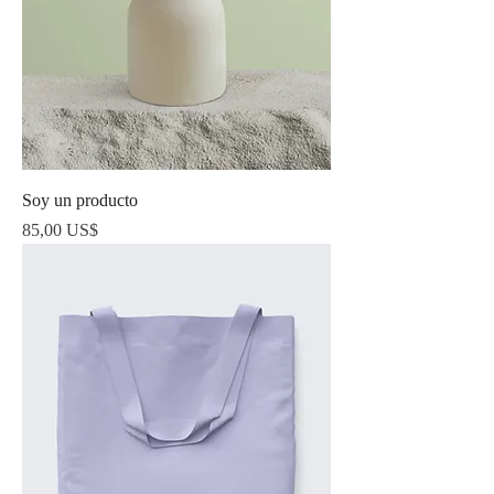
Soy un producto
Precio
85,00 US$