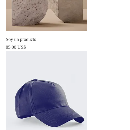
Soy un producto
Precio
85,00 US$