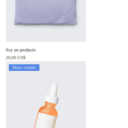
Soy un producto
Precio
20,00 US$
Mejor vendido