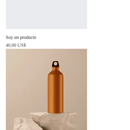
Soy un producto
Precio
40,00 US$