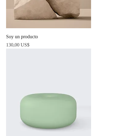
Soy un producto
Precio
130,00 US$