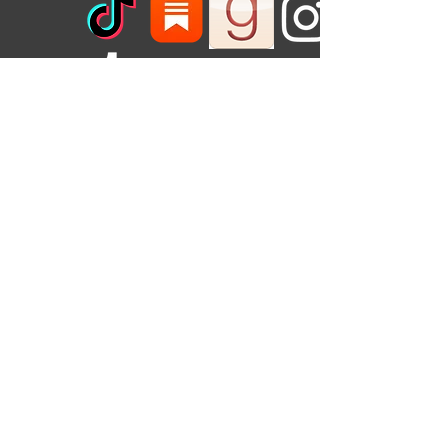
¡Regístrate aquí para obtener información
sobre próximos eventos o para recibir una
guía de debate gratuita para tu club de
lectura!
Nombre de pila
*
Apellido
Correo electrónico
*
¡Regístrate para recibir una 