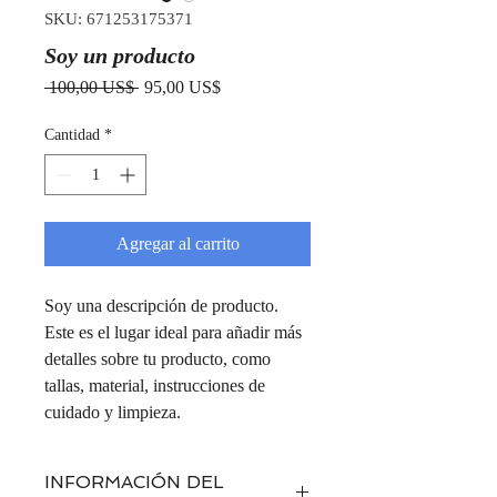
SKU: 671253175371
Soy un producto
Precio
Precio
 100,00 US$ 
95,00 US$
de
oferta
Cantidad
*
Agregar al carrito
Soy una descripción de producto. 
Este es el lugar ideal para añadir más 
detalles sobre tu producto, como 
tallas, material, instrucciones de 
cuidado y limpieza.
INFORMACIÓN DEL