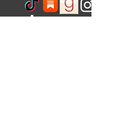
¡Regístrate aquí para obtener información
sobre próximos eventos o para recibir una
guía de debate gratuita para tu club de
lectura!
Nombre de pila
*
Apellido
Correo electrónico
*
¡Regístrate para recibir una 