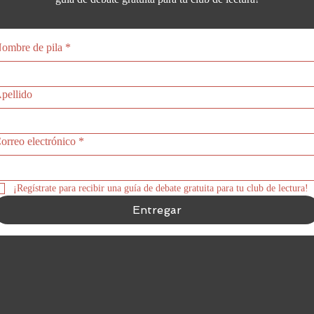
ombre de pila
*
pellido
orreo electrónico
*
¡Regístrate para recibir una guía de debate gratuita para tu club de lectura!
Entregar