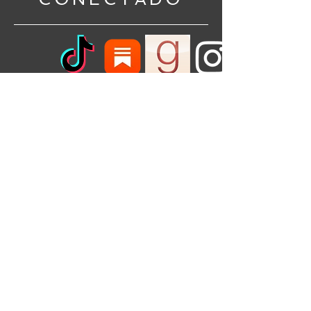
¡Regístrate aquí para obtener información
sobre próximos eventos o para recibir una
guía de debate gratuita para tu club de
lectura!
Nombre de pila
*
Apellido
Correo electrónico
*